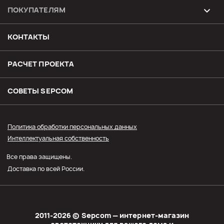
ПОКУПАТЕЛЯМ
Возврат и обмен товара
КОНТАКТЫ
Доставка
РАСЧЕТ ПРОЕКТА
Оплата
СОВЕТЫ SЕPCOM
Прайс СЭПКОМ
Политика обработки персональных данных
Интеллектуальная собственность
Оптовым покупателям
Все права защищены.
Личный кабинет
Доставка по всей России.
2011-2026 © Sеpcom — интернет-магазин