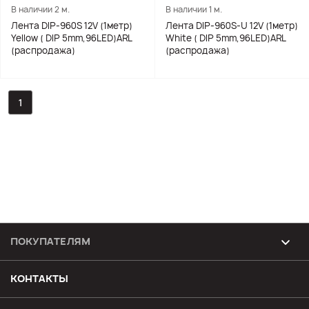
В наличии 2 м.
В наличии 1 м.
Лента DIP-960S 12V (1метр)
Лента DIP-960S-U 12V (1метр)
Yellow ( DIP 5mm,96LED)ARL
White ( DIP 5mm,96LED)ARL
(распродажа)
(распродажа)
1
ПОКУПАТЕЛЯМ
Возврат и обмен товара
КОНТАКТЫ