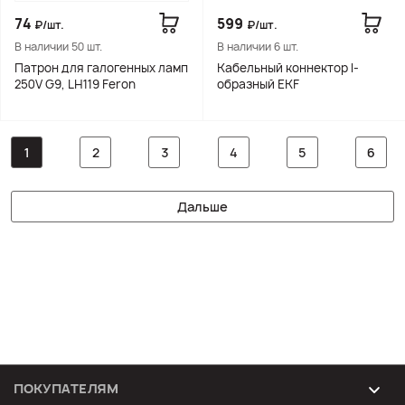
74
599
₽/шт.
₽/шт.
В наличии 50 шт.
В наличии 6 шт.
Патрон для галогенных ламп
Кабельный коннектор I-
250V G9, LH119 Feron
образный EKF
1
2
3
4
5
6
Дальше
ПОКУПАТЕЛЯМ