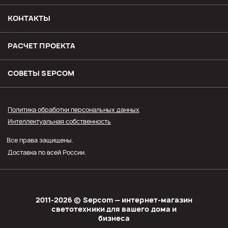
Возврат и обмен товара
КОНТАКТЫ
Доставка
РАСЧЕТ ПРОЕКТА
Оплата
СОВЕТЫ SЕPCOM
Прайс СЭПКОМ
Политика обработки персональных данных
Интеллектуальная собственность
Оптовым покупателям
Все права защищены.
Личный кабинет
Доставка по всей России.
2011-2026 © Sеpcom — интернет-магазин
светотехники для вашего дома и
бизнеса