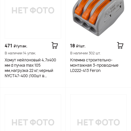
471
18
₽/упак.
₽/шт.
В наличии 14 упак.
В наличии 302 шт.
Хомут нейлоновый 4,7x400
Клемма строительно-
мм d пучка max 105
монтажная 3-проводные
мм,нагрузка 22 кг,черный
LD222-413 Feron
NYCT47-400 (100шт в
упак)Feron