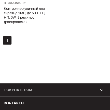
В наличии 0 шт.
Контроллер уличный для
гирлянд УМС, до 500 LED,
Н.Т. 3W, 8 режимов
(распродажа)
1
ПОКУПАТЕЛЯМ
Возврат и обмен товара
КОНТАКТЫ