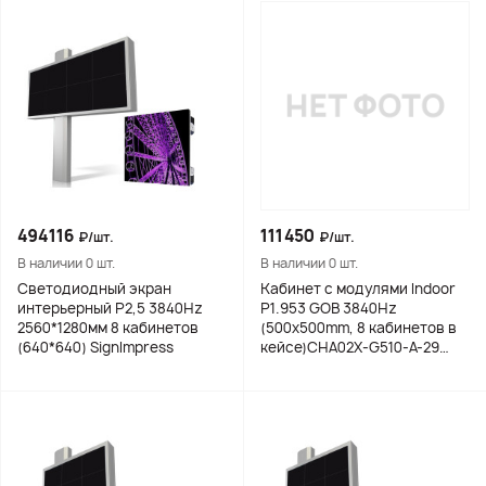
494116
111450
₽/шт.
₽/шт.
В наличии 0 шт.
В наличии 0 шт.
Светодиодный экран
Кабинет с модулями Indoor
интерьерный Р2,5 3840Hz
P1.953 GOB 3840Hz
2560*1280мм 8 кабинетов
(500х500mm, 8 кабинетов в
(640*640) SignImpress
кейсе)CHA02X-G510-A-29
GKGD