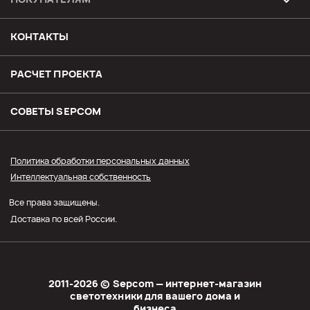
Возврат и обмен товара
КОНТАКТЫ
Доставка
РАСЧЕТ ПРОЕКТА
Оплата
СОВЕТЫ SЕPCOM
Прайс СЭПКОМ
Политика обработки персональных данных
Интеллектуальная собственность
Оптовым покупателям
Все права защищены.
Личный кабинет
Доставка по всей России.
2011-2026 © Sеpcom — интернет-магазин
светотехники для вашего дома и
бизнеса