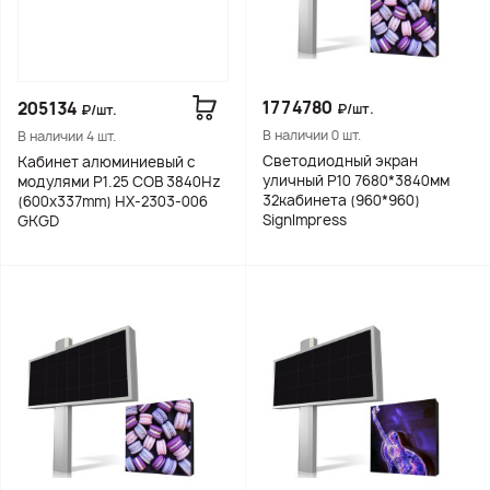
1774780
205134
₽/шт.
₽/шт.
В наличии 0 шт.
В наличии 4 шт.
Светодиодный экран
Кабинет алюминиевый с
уличный Р10 7680*3840мм
модулями P1.25 COB 3840Hz
32кабинета (960*960)
(600х337mm) HX-2303-006
SignImpress
GKGD