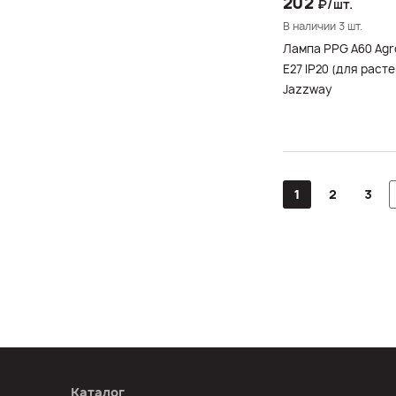
202
₽/шт.
В наличии 3 шт.
Лампа PPG A60 Agr
E27 IP20 (для растений)
Jazzway
1
2
3
Каталог