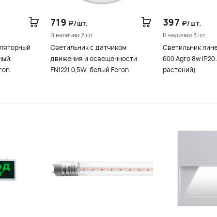
719
397
₽/шт.
₽/шт.
В наличии 2 шт.
В наличии 3 шт.
уляторный
Светильник с датчиком
Светильник лине
ный,
движения и освещенности
600 Agro 8w IP20 Jazzway (для
ron
FN1221 0,5W, белый Feron
растений)