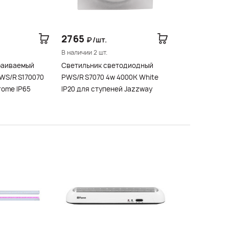
2765
₽/шт.
В наличии 2 шт.
раиваемый
Светильник светодиодный
WS/R S170070
PWS/R S7070 4w 4000K White
rome IP65
IP20 для ступеней Jazzway