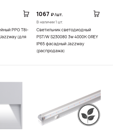
1067
₽/шт.
В наличии 1 шт.
йный PPG T8i-
Светильник светодиодный
PST/W S230080 3w 4000K GREY
IP65 фасадный Jazzway
(распродажа)