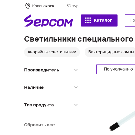
Красноярск
3D тур
Каталог
Светильники специального 
Аварийные светильники
Бактерицидные лампы
По умолчанию
Производитель
Feron
Наличие
Jazzway
SWG
Красноярск
Тип продукта
Кемерово
МО Одинцово
Аварийные
светильники
МО Долгопрудный
Сбросить все
Бактерицидные лампы
Новосибирск
Лампы для витрин