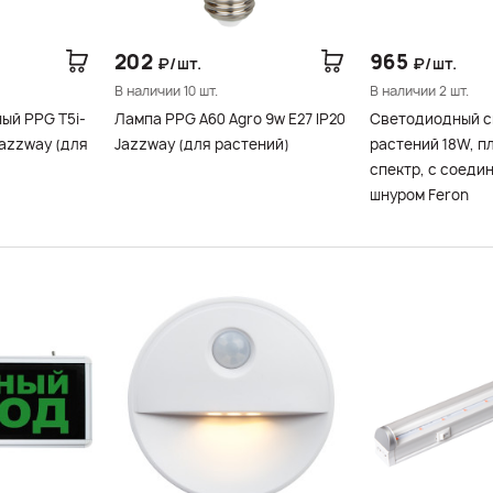
202
965
₽/шт.
₽/шт.
В наличии 10 шт.
В наличии 2 шт.
ый PPG T5i-
Лампа PPG A60 Agro 9w E27 IP20
Светодиодный с
Jazzway (для растений)
растений 18W, п
спектр, с соеди
шнуром Feron