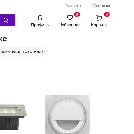
Провод / Удлинитель / Шнур
Контакты
Доставка
Ещё
0
0
Профиль
Избранное
Корзина
ке
толампы для растений
Просмотренное
Сравнения