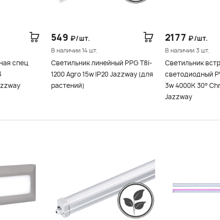
549
2177
₽/шт.
₽/шт.
В наличии 14 шт.
В наличии 3 шт.
ная спец
Светильник линейный PPG T8i-
Светильник вст
3
1200 Agro 15w IP20 Jazzway (для
светодиодный P
azzway
растений)
3w 4000K 30° Сh
Jazzway