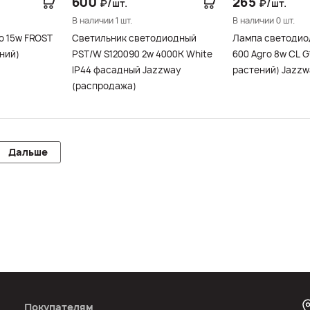
600
265
₽/шт.
₽/шт.
В наличии 1 шт.
В наличии 0 шт.
o 15w FROST
Светильник светодиодный
Лампа светодио
PST/W S120090 2w 4000K White
600 Agro 8w CL G13 (для
IP44 фасадный Jazzway
растений) Jazzw
(распродажа)
Дальше
Покупателям