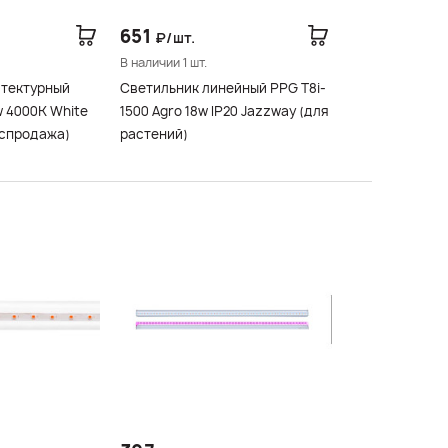
651
₽/шт.
В наличии 1 шт.
итектурный
Светильник линейный PPG T8i-
w 4000K White
1500 Agro 18w IP20 Jazzway (для
аспродажа)
растений)