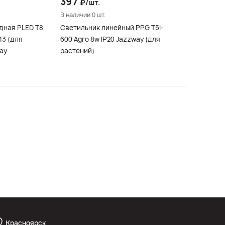
397
₽/шт.
В наличии 0 шт.
дная PLED T8
Светильник линейный PPG T5i-
600 Agro 8w IP20 Jazzway (для
ay
растений)
Красноярск