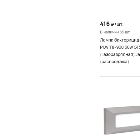
Подсветка лестницы и
пола
Фитолампы для
416
₽/шт.
растений
В наличии 35 шт.
Лампа бактерицид
PUV T8-900 30w G1
(Газоразрядная) J
(распродажа)