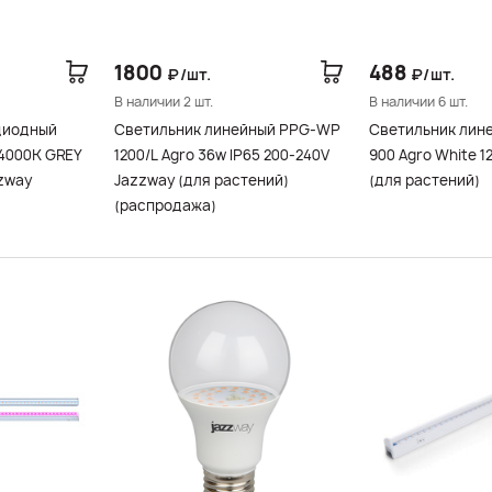
1800
488
₽/шт.
₽/шт.
В наличии 2 шт.
В наличии 6 шт.
диодный
Светильник линейный PPG-WP
Светильник лине
4000K GREY
1200/L Agro 36w IP65 200-240V
900 Agro White 12w IP20 Jazzway
zway
Jazzway (для растений)
(для растений)
(распродажа)