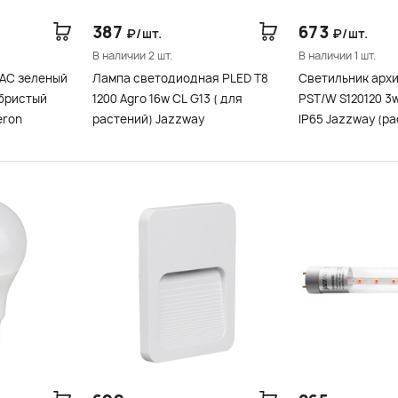
387
673
₽/шт.
₽/шт.
В наличии 2 шт.
В наличии 1 шт.
 AC зеленый
Лампа светодиодная PLED T8
Светильник арх
ебристый
1200 Agro 16w CL G13 ( для
PST/W S120120 3
eron
растений) Jazzway
IP65 Jazzway (р