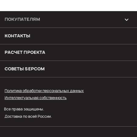
ПОКУПАТЕЛЯМ
Возврат и обмен товара
КОНТАКТЫ
Доставка
РАСЧЕТ ПРОЕКТА
Оплата
СОВЕТЫ SЕPCOM
Прайс СЭПКОМ
Политика обработки персональных данных
Интеллектуальная собственность
Оптовым покупателям
Все права защищены.
Личный кабинет
Доставка по всей России.