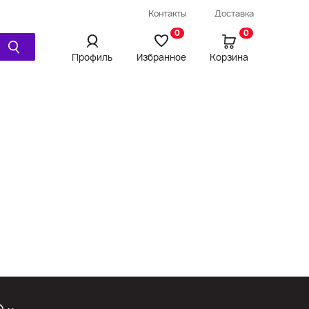
Провод / Удлинитель / Шнур
Контакты
Доставка
Ещё
0
0
Профиль
Избранное
Корзина
Просмотренное
Сравнения