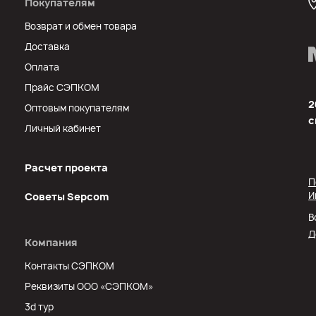
Покупателям
Возврат и обмен товара
Доставка
Оплата
Прайс СЭПКОМ
2
Оптовым покупателям
с
Личный кабинет
Расчет проекта
П
И
Советы Sеpcom
В
Д
Компания
Контакты СЭПКОМ
Реквизиты ООО «СЭПКОМ»
3d тур