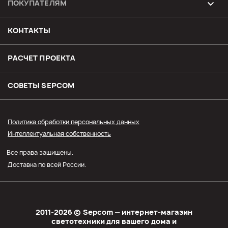
ПОКУПАТЕЛЯМ
Возврат и обмен товара
КОНТАКТЫ
Доставка
РАСЧЕТ ПРОЕКТА
Оплата
СОВЕТЫ SЕPCOM
Прайс СЭПКОМ
Политика обработки персональных данных
Интеллектуальная собственность
Оптовым покупателям
Все права защищены.
Личный кабинет
Доставка по всей России.
2011-2026 © Sеpcom — интернет-магазин
светотехники для вашего дома и