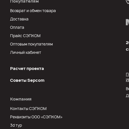
Покупателям
Возврат и обмен товара
Доставка
Оплата
Прайс СЭПКОМ
2
Оптовым покупателям
с
Личный кабинет
Расчет проекта
П
И
Советы Sеpcom
В
Д
Компания
Контакты СЭПКОМ
Реквизиты ООО «СЭПКОМ»
3d тур