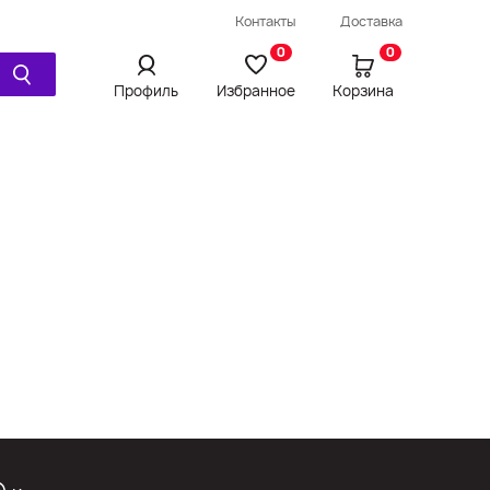
Провод / Удлинитель / Шнур
Контакты
Доставка
Ещё
0
0
Профиль
Избранное
Корзина
Просмотренное
Сравнения