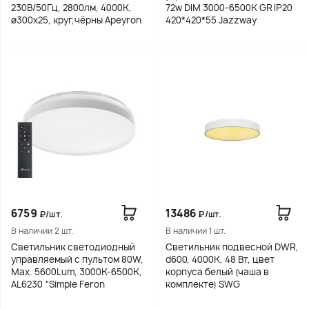
230В/50Гц, 2800лм, 4000К,
72w DIM 3000-6500K GR IP20
ø300х25, круг,чёрны Apeyron
420*420*55 Jazzway
6759
13486
₽/шт.
₽/шт.
В наличии 2 шт.
В наличии 1 шт.
Светильник светодиодный
Светильник подвесной DWR,
управляемый с пультом 80W,
d600, 4000K, 48 Вт, цвет
Max. 5600Lum, 3000К-6500K,
корпуса белый (чаша в
AL6230 “Simple Feron
комплекте) SWG